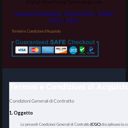
Digital Advertising Netstratego.com
Caparra Prenotazione
|
Privacy Policy
|
Cookie
Policy
|
News
Termini e Condizioni d'Acquisto
Termini e Condizioni di Acquist
Condizioni Generali di Contratto
1. Oggetto
Le presenti Condizioni Generali di Contratto
(CGC)
disciplinano la c