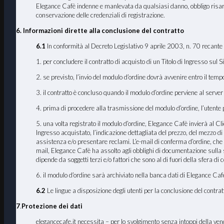
Elegance Cafè indenne e manlevata da qualsiasi danno, obbligo risarcito
conservazione delle credenziali di registrazione.
6. Informazioni dirette alla conclusione del contratto
6.1
In conformità al Decreto Legislativo 9 aprile 2003, n. 70 recante 
1. per concludere il contratto di acquisto di un Titolo di Ingresso sul 
2. se previsto, l’invio del modulo d’ordine dovrà avvenire entro il tem
3. il contratto è concluso quando il modulo d’ordine perviene al serve
4. prima di procedere alla trasmissione del modulo d’ordine, l’utente po
5. una volta registrato il modulo d’ordine, Elegance Cafè invierà al Clien
Ingresso acquistato, l’indicazione dettagliata del prezzo, del mezzo di 
assistenza e/o presentare reclami. L’e-mail di conferma d’ordine, che
mail, Elegance Cafè ha assolto agli obblighi di documentazione sulla st
dipende da soggetti terzi e/o fattori che sono al di fuori della sfera di 
6. il modulo d’ordine sarà archiviato nella banca dati di Elegance Cafè
6.2
Le lingue a disposizione degli utenti per la conclusione del contratt
7
.
Protezione dei dati
elegancecafe.it necessita – per lo svolgimento senza intoppi della vendit