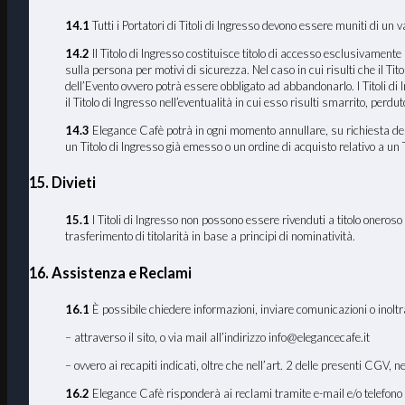
14.1
Tutti i Portatori di Titoli di Ingresso devono essere muniti di un v
14.2
Il Titolo di Ingresso costituisce titolo di accesso esclusivamente p
sulla persona per motivi di sicurezza. Nel caso in cui risulti che il T
dell’Evento ovvero potrà essere obbligato ad abbandonarlo. I Titoli di
il Titolo di Ingresso nell’eventualità in cui esso risulti smarrito, perd
14.3
Elegance Cafè potrà in ogni momento annullare, su richiesta delle 
un Titolo di Ingresso già emesso o un ordine di acquisto relativo a un Ti
15. Divieti
15.1
I Titoli di Ingresso non possono essere rivenduti a titolo onero
trasferimento di titolarità in base a principi di nominatività.
16. Assistenza e Reclami
16
.1
È possibile chiedere informazioni, inviare comunicazioni o inoltr
– attraverso il sito, o via mail all’indirizzo info@elegancecafe.it
– ovvero ai recapiti indicati, oltre che nell’art. 2 delle presenti CGV, n
16.2
Elegance Cafè risponderà ai reclami tramite e-mail e/o telefono n