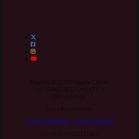
8 Agosto 2026 © Elegance Cafè srl
VIA FRANCESCO CARLETTI, 5
00154 ROMA
Info e Prenotazioni:
+39 0657284458
–
+39 3791360278
C.F./ P.IVA 14102171007