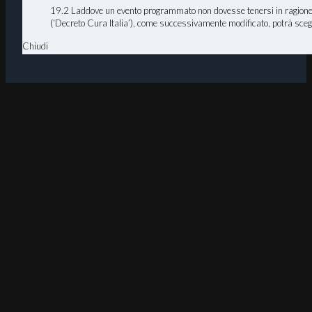
19.2 Laddove un evento programmato non dovesse tenersi in ragione d
(‘Decreto Cura Italia’), come successivamente modificato, potrà scegl
Chiudi