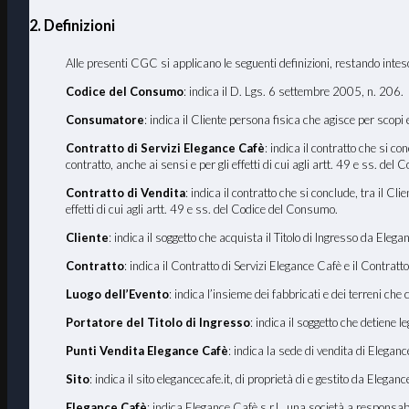
2. Definizioni
Alle presenti CGC si applicano le seguenti definizioni, restando inteso 
Codice del Consumo
: indica il D. Lgs. 6 settembre 2005, n. 206.
Consumatore
: indica il Cliente persona fisica che agisce per scopi
Contratto di Servizi Elegance Cafè
: indica il contratto che si c
contratto, anche ai sensi e per gli effetti di cui agli artt. 49 e ss. de
Contratto di Vendita
: indica il contratto che si conclude, tra il C
effetti di cui agli artt. 49 e ss. del Codice del Consumo.
Cliente
: indica il soggetto che acquista il Titolo di Ingresso da Ele
Contratto
: indica il Contratto di Servizi Elegance Cafè e il Contratto
Luogo dell
’
Evento
: indica l’insieme dei fabbricati e dei terreni che
Portatore del Titolo di Ingresso
: indica il soggetto che detiene 
Punti Vendita Elegance Cafè
: indica la sede di vendita di Elegan
Sito
: indica il sito elegancecafe.it, di proprietà di e gestito da Elegan
Elegance Cafè
: indica Elegance Cafè s.r.l., una società a responsa