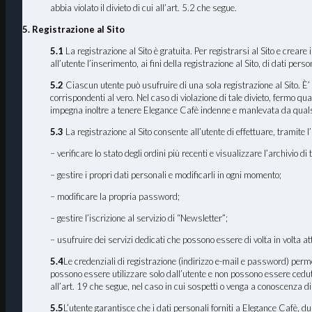
abbia violato il divieto di cui all’art. 5.2 che segue.
5. Registrazione al Sito
5.1
La registrazione al Sito è gratuita. Per registrarsi al Sito e crear
all’utente l’inserimento, ai fini della registrazione al Sito, di dati pers
5.2
Ciascun utente può usufruire di una sola registrazione al Sito. È’ p
corrispondenti al vero. Nel caso di violazione di tale divieto, fermo qua
impegna inoltre a tenere Elegance Cafè indenne e manlevata da qualsiasi
5.3
La registrazione al Sito consente all’utente di effettuare, tramite l’
– verificare lo stato degli ordini più recenti e visualizzare l’archivio di tu
– gestire i propri dati personali e modificarli in ogni momento;
– modificare la propria password;
– gestire l’iscrizione al servizio di “Newsletter”;
– usufruire dei servizi dedicati che possono essere di volta in volta a
5.4
Le credenziali di registrazione (indirizzo e-mail e password) permett
possono essere utilizzare solo dall’utente e non possono essere cedut
all’art. 19 che segue, nel caso in cui sospetti o venga a conoscenza di
5.5
L’utente garantisce che i dati personali forniti a Elegance Cafè, du