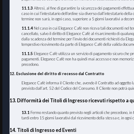
11.1.3
Altresì, al fine di garantire la sicurezza dei pagamenti effettuat
caso in cui l’intestatario dell’ordine sia diverso dall’intestatario dell
termine non sarà, in ogni caso, superiore a 5 giorni lavorativi a decorr
11.1.4
Nel caso in cui Elegance Cafè non riceva tali documenti nel termi
cancellato, salvo il diritto di Elegance Cafè al risarcimento di qualun
dalla scadenza del termine per l’invio dei documenti richiesti da Ele
tempestivo ricevimento da parte di Elegance Cafè della valida documen
11.1.5
Elegance Cafè utilizza un servizio di pagamento sicuro che preve
pagamenti. Elegance Cafè non ha quindi mai accesso e non memorizza i dat
precedono.
12. Esclusione del diritto di recesso dal Contratto
Elegance Cafè informa il Cliente che, avendo il Contratto ad oggetto la 
previsto dall’art. 52 del Codice del Consumo. Il Cliente non potrà quindi
13. Difformità dei Titoli di Ingresso ricevuti rispetto a qu
13
.1
Fermo restando quanto previsto negli articoli che precedono, in tut
tardi entro 15 giorni lavorativi dal ricevimento della stessa e, in ogni
14. Titoli di Ingresso ed Eventi