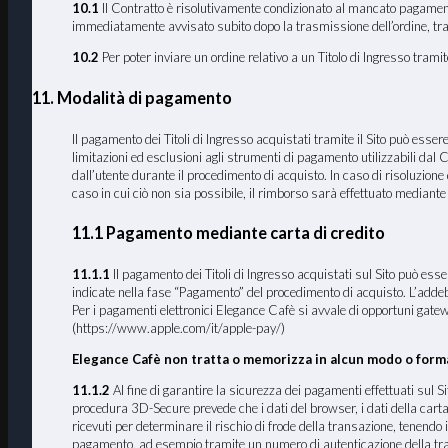
10.1
Il Contratto è risolutivamente condizionato al mancato pagamento d
immediatamente avvisato subito dopo la trasmissione dell’ordine, tram
10.2
Per poter inviare un ordine relativo a un Titolo di Ingresso tram
11. Modalità di pagamento
Il pagamento dei Titoli di Ingresso acquistati tramite il Sito può esse
limitazioni ed esclusioni agli strumenti di pagamento utilizzabili dal C
dall’utente durante il procedimento di acquisto. In caso di risoluzione
caso in cui ciò non sia possibile, il rimborso sarà effettuato mediant
11.1 Pagamento mediante carta di credito
11.1.1
Il pagamento dei Titoli di Ingresso acquistati sul Sito pu
indicate nella fase “Pagamento” del procedimento di acquisto. L’addeb
Per i pagamenti elettronici Elegance Cafè si avvale di opportuni gate
(https://www.apple.com/it/apple-pay/)
Elegance Cafè non tratta o memorizza in alcun modo o forma 
11.1.2
Al fine di garantire la sicurezza dei pagamenti effettuati sul 
procedura 3D-Secure prevede che i dati del browser, i dati della carta di 
ricevuti per determinare il rischio di frode della transazione, tenendo 
pagamento, ad esempio tramite un numero di autenticazione della tr