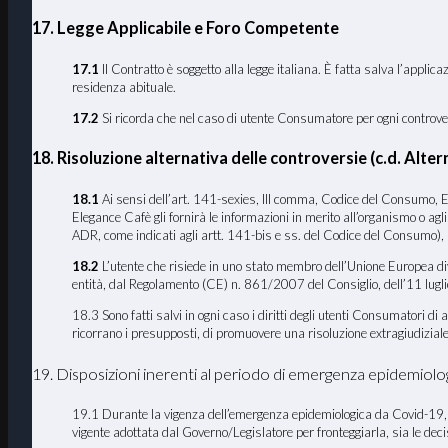
17
. Legge Applicabile e Foro Competente
17
.1
Il Contratto è soggetto alla legge italiana. È fatta salva l’applic
residenza abituale.
17.2
Si ricorda che nel caso di utente Consumatore per ogni controversi
18. Risoluzione alternativa delle controversie (c.d. Al
18.1
Ai sensi dell’art. 141-sexies, III comma, Codice del Consumo, El
Elegance Cafè gli fornirà le informazioni in merito all’organismo o ag
ADR, come indicati agli artt. 141-bis e ss. del Codice del Consumo), 
18.2
L’utente che risiede in uno stato membro dell’Unione Europea dive
entità, dal Regolamento (CE) n. 861/2007 del Consiglio, dell’11 luglio 
18.3 Sono fatti salvi in ogni caso i diritti degli utenti Consumatori d
ricorrano i presupposti, di promuovere una risoluzione extragiudiziale 
19. Disposizioni inerenti al periodo di emergenza epidemiol
19.1 Durante la vigenza dell’emergenza epidemiologica da Covid-19, E
vigente adottata dal Governo/Legislatore per fronteggiarla, sia le de