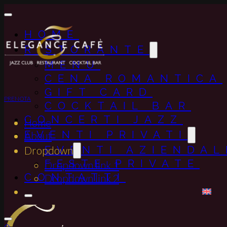
HOME
RISTORANTE
MENU
CENA ROMANTICA
GIFT CARD
PRENOTA
COCKTAIL BAR
CONCERTI JAZZ
Home
EVENTI PRIVATI
About
EVENTI AZIENDAL
Dropdown
FESTE PRIVATE
Dropdown link 1
CONTATTI
Dropdown link 2