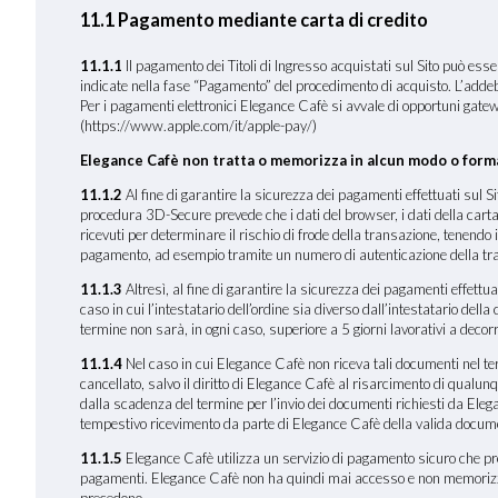
11.1 Pagamento mediante carta di credito
11.1.1
Il pagamento dei Titoli di Ingresso acquistati sul Sito pu
indicate nella fase “Pagamento” del procedimento di acquisto. L’addeb
Per i pagamenti elettronici Elegance Cafè si avvale di opportuni gate
(https://www.apple.com/it/apple-pay/)
Elegance Cafè non tratta o memorizza in alcun modo o forma 
11.1.2
Al fine di garantire la sicurezza dei pagamenti effettuati sul 
procedura 3D-Secure prevede che i dati del browser, i dati della carta di 
ricevuti per determinare il rischio di frode della transazione, tenendo 
pagamento, ad esempio tramite un numero di autenticazione della tr
11.1.3
Altresì, al fine di garantire la sicurezza dei pagamenti effettuat
caso in cui l’intestatario dell’ordine sia diverso dall’intestatario dell
termine non sarà, in ogni caso, superiore a 5 giorni lavorativi a decorr
11.1.4
Nel caso in cui Elegance Cafè non riceva tali documenti nel termi
cancellato, salvo il diritto di Elegance Cafè al risarcimento di qualun
dalla scadenza del termine per l’invio dei documenti richiesti da Ele
tempestivo ricevimento da parte di Elegance Cafè della valida documen
11.1.5
Elegance Cafè utilizza un servizio di pagamento sicuro che preve
pagamenti. Elegance Cafè non ha quindi mai accesso e non memorizza i dat
precedono.