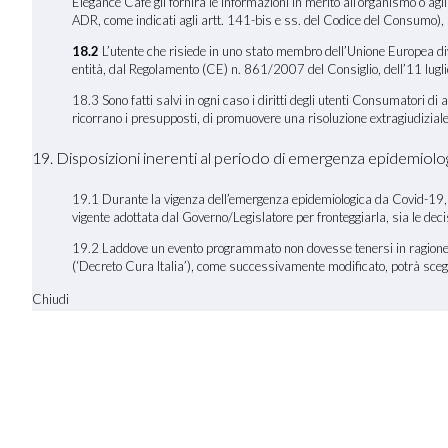
Elegance Cafè gli fornirà le informazioni in merito all’organismo o ag
ADR, come indicati agli artt. 141-bis e ss. del Codice del Consumo), 
18.2
L’utente che risiede in uno stato membro dell’Unione Europea dive
entità, dal Regolamento (CE) n. 861/2007 del Consiglio, dell’11 luglio 
18.3 Sono fatti salvi in ogni caso i diritti degli utenti Consumatori d
ricorrano i presupposti, di promuovere una risoluzione extragiudiziale 
19. Disposizioni inerenti al periodo di emergenza epidemiol
19.1 Durante la vigenza dell’emergenza epidemiologica da Covid-19, E
vigente adottata dal Governo/Legislatore per fronteggiarla, sia le de
19.2 Laddove un evento programmato non dovesse tenersi in ragione d
(‘Decreto Cura Italia’), come successivamente modificato, potrà scegl
Chiudi