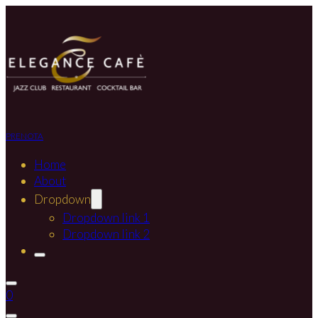
PRENOTA
Home
About
Dropdown
Dropdown link 1
Dropdown link 2
0