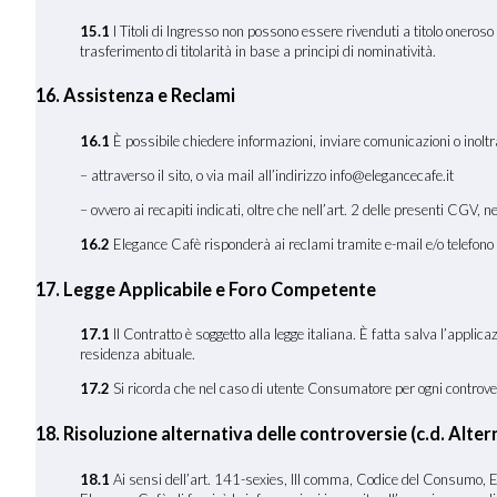
15.1
I Titoli di Ingresso non possono essere rivenduti a titolo onero
trasferimento di titolarità in base a principi di nominatività.
16. Assistenza e Reclami
16
.1
È possibile chiedere informazioni, inviare comunicazioni o inoltr
– attraverso il sito, o via mail all’indirizzo info@elegancecafe.it
– ovvero ai recapiti indicati, oltre che nell’art. 2 delle presenti CGV, n
16.2
Elegance Cafè risponderà ai reclami tramite e-mail e/o telefono n
17
. Legge Applicabile e Foro Competente
17
.1
Il Contratto è soggetto alla legge italiana. È fatta salva l’applic
residenza abituale.
17.2
Si ricorda che nel caso di utente Consumatore per ogni controversi
18. Risoluzione alternativa delle controversie (c.d. Al
18.1
Ai sensi dell’art. 141-sexies, III comma, Codice del Consumo, El