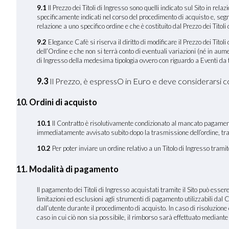
9.1
Il Prezzo dei Titoli di Ingresso sono quelli indicato sul Sito in rel
specificamente indicati nel corso del procedimento di acquisto e, segn
relazione a uno specifico ordine e che è costituito dal Prezzo dei Titoli 
9.2
Elegance Cafè si riserva il diritto di modificare il Prezzo dei Tito
dell’Ordine e che non si terrà conto di eventuali variazioni (né in au
di Ingresso della medesima tipologia ovvero con riguardo a Eventi da te
9.3
Il Prezzo, è espressO in Euro e deve considerarsi 
10. Ordini di acquisto
10.1
Il Contratto è risolutivamente condizionato al mancato pagamento d
immediatamente avvisato subito dopo la trasmissione dell’ordine, tram
10.2
Per poter inviare un ordine relativo a un Titolo di Ingresso tram
11. Modalità di pagamento
Il pagamento dei Titoli di Ingresso acquistati tramite il Sito può esse
limitazioni ed esclusioni agli strumenti di pagamento utilizzabili dal C
dall’utente durante il procedimento di acquisto. In caso di risoluzione
caso in cui ciò non sia possibile, il rimborso sarà effettuato mediant