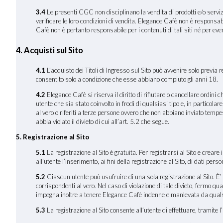
3.4
Le presenti CGC non disciplinano la vendita di prodotti e/o servizi
verificare le loro condizioni di vendita. Elegance Cafè non è responsabi
Cafè non è pertanto responsabile per i contenuti di tali siti né per even
4. Acquisti sul Sito
4.1
L’acquisto dei Titoli di Ingresso sul Sito può avvenire solo previa r
consentito solo a condizione che esse abbiano compiuto gli anni 18.
4.2
Elegance Cafè si riserva il diritto di rifiutare o cancellare ordini
utente che sia stato coinvolto in frodi di qualsiasi tipo e, in particola
al vero o riferiti a terze persone ovvero che non abbiano inviato temp
abbia violato il divieto di cui all’art. 5.2 che segue.
5. Registrazione al Sito
5.1
La registrazione al Sito è gratuita. Per registrarsi al Sito e crear
all’utente l’inserimento, ai fini della registrazione al Sito, di dati pers
5.2
Ciascun utente può usufruire di una sola registrazione al Sito. È’ p
corrispondenti al vero. Nel caso di violazione di tale divieto, fermo qua
impegna inoltre a tenere Elegance Cafè indenne e manlevata da qualsiasi
5.3
La registrazione al Sito consente all’utente di effettuare, tramite l’