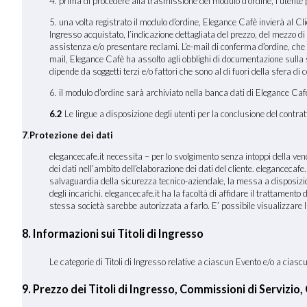
4. prima di procedere alla trasmissione del modulo d’ordine, l’utente po
5. una volta registrato il modulo d’ordine, Elegance Cafè invierà al Clien
Ingresso acquistato, l’indicazione dettagliata del prezzo, del mezzo di 
assistenza e/o presentare reclami. L’e-mail di conferma d’ordine, che
mail, Elegance Cafè ha assolto agli obblighi di documentazione sulla st
dipende da soggetti terzi e/o fattori che sono al di fuori della sfera di 
6. il modulo d’ordine sarà archiviato nella banca dati di Elegance Cafè
6.2
Le lingue a disposizione degli utenti per la conclusione del contratt
7
.
Protezione dei dati
elegancecafe.it necessita – per lo svolgimento senza intoppi della vendit
dei dati nell’ambito dell’elaborazione dei dati del cliente. elegancecafe.i
salvaguardia della sicurezza tecnico-aziendale, la messa a disposizione 
degli incarichi. elegancecafe.it ha la facoltà di affidare il trattament
stessa società sarebbe autorizzata a farlo. E’ possibile visualizzare 
8. Informazioni sui Titoli di Ingresso
Le categorie di Titoli di Ingresso relative a ciascun Evento e/o a cia
9. Prezzo dei Titoli di Ingresso, Commissioni di Servizio