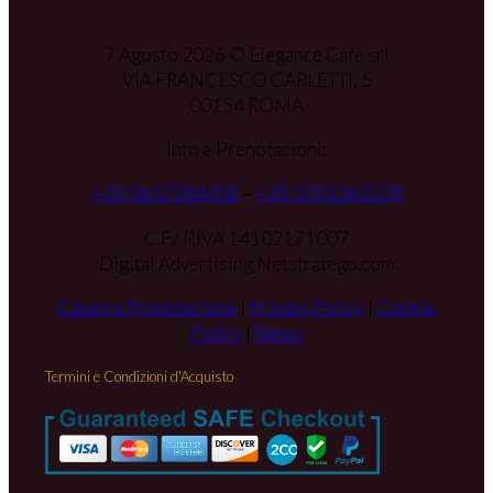
7 Agosto 2026 © Elegance Cafè srl
VIA FRANCESCO CARLETTI, 5
00154 ROMA
Info e Prenotazioni:
+39 0657284458
–
+39 3791360278
C.F./ P.IVA 14102171007
Digital Advertising Netstratego.com
Caparra Prenotazione
|
Privacy Policy
|
Cookie
Policy
|
News
Termini e Condizioni d'Acquisto