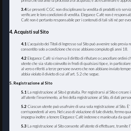
prima che durante la procedura di acquisto, e ad esaminare e approva
3.4
Le presenti CGC non disciplinano la vendita di prodotti e/o servizi
verificare le loro condizioni di vendita. Elegance Cafè non è responsabi
Cafè non è pertanto responsabile per i contenuti di tali siti né per even
4. Acquisti sul Sito
4.1
L’acquisto dei Titoli di Ingresso sul Sito può avvenire solo previa r
consentito solo a condizione che esse abbiano compiuto gli anni 18.
4.2
Elegance Cafè si riserva il diritto di rifiutare o cancellare ordini
utente che sia stato coinvolto in frodi di qualsiasi tipo e, in particola
al vero o riferiti a terze persone ovvero che non abbiano inviato temp
abbia violato il divieto di cui all’art. 5.2 che segue.
5. Registrazione al Sito
5.1
La registrazione al Sito è gratuita. Per registrarsi al Sito e crear
all’utente l’inserimento, ai fini della registrazione al Sito, di dati pers
5.2
Ciascun utente può usufruire di una sola registrazione al Sito. È’ p
corrispondenti al vero. Nel caso di violazione di tale divieto, fermo qua
impegna inoltre a tenere Elegance Cafè indenne e manlevata da qualsiasi
5.3
La registrazione al Sito consente all’utente di effettuare, tramite l’