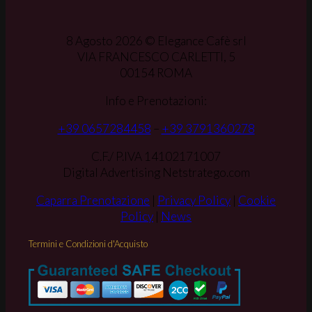
8 Agosto 2026 © Elegance Cafè srl
VIA FRANCESCO CARLETTI, 5
00154 ROMA
Info e Prenotazioni:
+39 0657284458
–
+39 3791360278
C.F./ P.IVA 14102171007
Digital Advertising Netstratego.com
Caparra Prenotazione
|
Privacy Policy
|
Cookie
Policy
|
News
Termini e Condizioni d'Acquisto