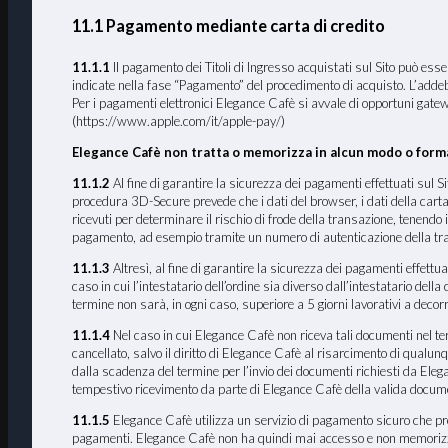
11.1 Pagamento mediante carta di credito
11.1.1
Il pagamento dei Titoli di Ingresso acquistati sul Sito pu
indicate nella fase “Pagamento” del procedimento di acquisto. L’addeb
Per i pagamenti elettronici Elegance Cafè si avvale di opportuni gate
(https://www.apple.com/it/apple-pay/)
Elegance Cafè non tratta o memorizza in alcun modo o forma 
11.1.2
Al fine di garantire la sicurezza dei pagamenti effettuati sul 
procedura 3D-Secure prevede che i dati del browser, i dati della carta di 
ricevuti per determinare il rischio di frode della transazione, tenendo 
pagamento, ad esempio tramite un numero di autenticazione della tr
11.1.3
Altresì, al fine di garantire la sicurezza dei pagamenti effettuat
caso in cui l’intestatario dell’ordine sia diverso dall’intestatario dell
termine non sarà, in ogni caso, superiore a 5 giorni lavorativi a decorr
11.1.4
Nel caso in cui Elegance Cafè non riceva tali documenti nel termi
cancellato, salvo il diritto di Elegance Cafè al risarcimento di qualun
dalla scadenza del termine per l’invio dei documenti richiesti da Ele
tempestivo ricevimento da parte di Elegance Cafè della valida documen
11.1.5
Elegance Cafè utilizza un servizio di pagamento sicuro che preve
pagamenti. Elegance Cafè non ha quindi mai accesso e non memorizza i dat