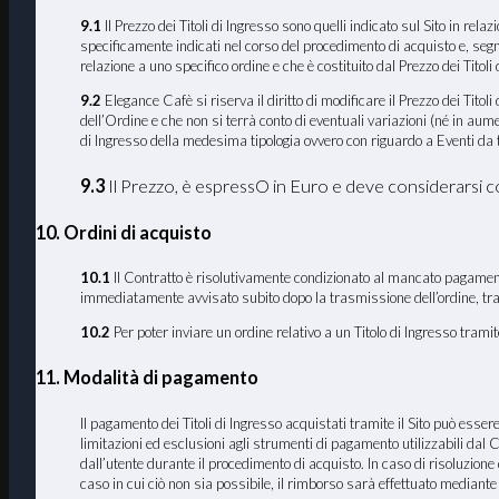
9.1
Il Prezzo dei Titoli di Ingresso sono quelli indicato sul Sito in rel
specificamente indicati nel corso del procedimento di acquisto e, segn
relazione a uno specifico ordine e che è costituito dal Prezzo dei Titoli 
9.2
Elegance Cafè si riserva il diritto di modificare il Prezzo dei Tito
dell’Ordine e che non si terrà conto di eventuali variazioni (né in au
di Ingresso della medesima tipologia ovvero con riguardo a Eventi da te
9.3
Il Prezzo, è espressO in Euro e deve considerarsi 
10. Ordini di acquisto
10.1
Il Contratto è risolutivamente condizionato al mancato pagamento d
immediatamente avvisato subito dopo la trasmissione dell’ordine, tram
10.2
Per poter inviare un ordine relativo a un Titolo di Ingresso tram
11. Modalità di pagamento
Il pagamento dei Titoli di Ingresso acquistati tramite il Sito può esse
limitazioni ed esclusioni agli strumenti di pagamento utilizzabili dal C
dall’utente durante il procedimento di acquisto. In caso di risoluzione
caso in cui ciò non sia possibile, il rimborso sarà effettuato mediant