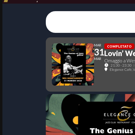
MAR
COMPLETATO
31
Lovin’ W
MAR
Omaggio a We
21:30 - 23:30
Elegance Cafè
, 