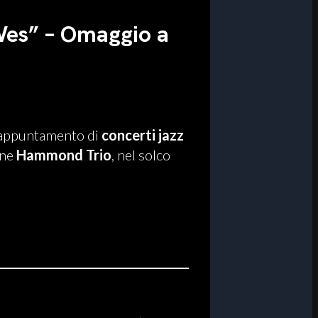
Wes” – Omaggio a
 appuntamento di
concerti jazz
one
Hammond Trio
, nel solco