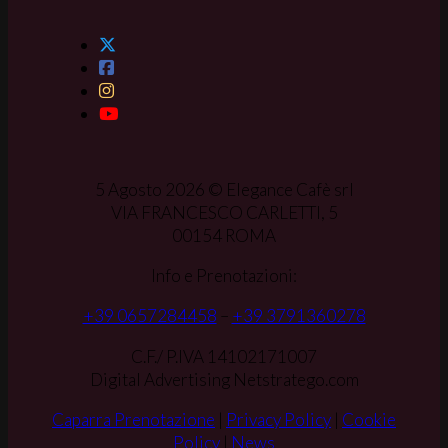
5 Agosto 2026 © Elegance Cafè srl
VIA FRANCESCO CARLETTI, 5
00154 ROMA
Info e Prenotazioni:
+39 0657284458
–
+39 3791360278
C.F./ P.IVA 14102171007
Digital Advertising Netstratego.com
Caparra Prenotazione
|
Privacy Policy
|
Cookie
Policy
|
News