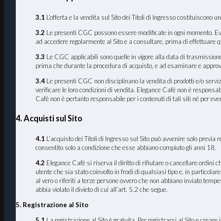
3.1
L’offerta e la vendita sul Sito dei Titoli di Ingresso costituiscono
3.2
Le presenti CGC possono essere modificate in ogni momento. Eventua
ad accedere regolarmente al Sito e a consultare, prima di effettuare 
3.3
Le CGC applicabili sono quelle in vigore alla data di trasmissione 
prima che durante la procedura di acquisto, e ad esaminare e approva
3.4
Le presenti CGC non disciplinano la vendita di prodotti e/o servizi
verificare le loro condizioni di vendita. Elegance Cafè non è responsabi
Cafè non è pertanto responsabile per i contenuti di tali siti né per even
4. Acquisti sul Sito
4.1
L’acquisto dei Titoli di Ingresso sul Sito può avvenire solo previa r
consentito solo a condizione che esse abbiano compiuto gli anni 18.
4.2
Elegance Cafè si riserva il diritto di rifiutare o cancellare ordini
utente che sia stato coinvolto in frodi di qualsiasi tipo e, in particola
al vero o riferiti a terze persone ovvero che non abbiano inviato temp
abbia violato il divieto di cui all’art. 5.2 che segue.
5. Registrazione al Sito
5.1
La registrazione al Sito è gratuita. Per registrarsi al Sito e crear