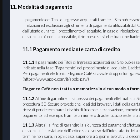
11. Modalità di pagamento
Il pagamento dei Titoli di Ingresso acquistati tramite il Sito può esse
limitazioni ed esclusioni agli strumenti di pagamento utilizzabili dal C
dall’utente durante il procedimento di acquisto. In caso di risoluzione
caso in cui ciò non sia possibile, il rimborso sarà effettuato mediant
11.1 Pagamento mediante carta di credito
11.1.1
Il pagamento dei Titoli di Ingresso acquistati sul Sito pu
indicate nella fase “Pagamento” del procedimento di acquisto. L’addeb
Per i pagamenti elettronici Elegance Cafè si avvale di opportuni gate
(https://www.apple.com/it/apple-pay/)
Elegance Cafè non tratta o memorizza in alcun modo o forma 
11.1.2
Al fine di garantire la sicurezza dei pagamenti effettuati sul 
procedura 3D-Secure prevede che i dati del browser, i dati della carta di 
ricevuti per determinare il rischio di frode della transazione, tenendo 
pagamento, ad esempio tramite un numero di autenticazione della tr
11.1.3
Altresì, al fine di garantire la sicurezza dei pagamenti effettuat
caso in cui l’intestatario dell’ordine sia diverso dall’intestatario dell
termine non sarà, in ogni caso, superiore a 5 giorni lavorativi a decorr