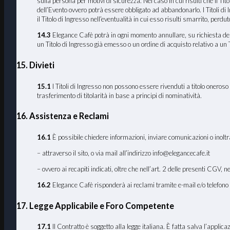
sulla persona per motivi di sicurezza. Nel caso in cui risulti che il T
dell’Evento ovvero potrà essere obbligato ad abbandonarlo. I Titoli di
il Titolo di Ingresso nell’eventualità in cui esso risulti smarrito, perd
14.3
Elegance Cafè potrà in ogni momento annullare, su richiesta delle 
un Titolo di Ingresso già emesso o un ordine di acquisto relativo a un Ti
15. Divieti
15.1
I Titoli di Ingresso non possono essere rivenduti a titolo onero
trasferimento di titolarità in base a principi di nominatività.
16. Assistenza e Reclami
16
.1
È possibile chiedere informazioni, inviare comunicazioni o inoltr
– attraverso il sito, o via mail all’indirizzo info@elegancecafe.it
– ovvero ai recapiti indicati, oltre che nell’art. 2 delle presenti CGV, n
16.2
Elegance Cafè risponderà ai reclami tramite e-mail e/o telefono n
17
. Legge Applicabile e Foro Competente
17
.1
Il Contratto è soggetto alla legge italiana. È fatta salva l’applic