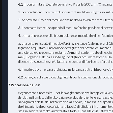
6.1
In conformità al Decreto Legislativo 9 aprile 2003, n. 70 recante 
1. per concludere il contratto di acquisto di un Titolo di Ingresso sul 
2. se previsto, l’invio del modulo d’ordine dovrà avvenire entro il tem
3. il contratto è concluso quando il modulo d’ordine perviene al serve
4. prima di procedere alla trasmissione del modulo d’ordine, l’utente po
5. una volta registrato il modulo d’ordine, Elegance Cafè invierà al Clien
Ingresso acquistato, l’indicazione dettagliata del prezzo, del mezzo di 
assistenza e/o presentare reclami. L’e-mail di conferma d’ordine, che
mail, Elegance Cafè ha assolto agli obblighi di documentazione sulla st
dipende da soggetti terzi e/o fattori che sono al di fuori della sfera di 
6. il modulo d’ordine sarà archiviato nella banca dati di Elegance Cafè
6.2
Le lingue a disposizione degli utenti per la conclusione del contratt
7
.
Protezione dei dati
elegancecafe.it necessita – per lo svolgimento senza intoppi della vendit
dei dati nell’ambito dell’elaborazione dei dati del cliente. elegancecafe.i
salvaguardia della sicurezza tecnico-aziendale, la messa a disposizione 
degli incarichi. elegancecafe.it ha la facoltà di affidare il trattament
stessa società sarebbe autorizzata a farlo. E’ possibile visualizzare 