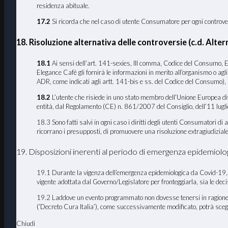
residenza abituale.
17.2
Si ricorda che nel caso di utente Consumatore per ogni controversi
18. Risoluzione alternativa delle controversie (c.d. Al
18.1
Ai sensi dell’art. 141-sexies, III comma, Codice del Consumo, El
Elegance Cafè gli fornirà le informazioni in merito all’organismo o ag
ADR, come indicati agli artt. 141-bis e ss. del Codice del Consumo), 
18.2
L’utente che risiede in uno stato membro dell’Unione Europea dive
entità, dal Regolamento (CE) n. 861/2007 del Consiglio, dell’11 luglio 
18.3 Sono fatti salvi in ogni caso i diritti degli utenti Consumatori d
ricorrano i presupposti, di promuovere una risoluzione extragiudiziale 
19. Disposizioni inerenti al periodo di emergenza epidemiol
19.1 Durante la vigenza dell’emergenza epidemiologica da Covid-19, E
vigente adottata dal Governo/Legislatore per fronteggiarla, sia le de
19.2 Laddove un evento programmato non dovesse tenersi in ragione d
(‘Decreto Cura Italia’), come successivamente modificato, potrà scegl
Chiudi