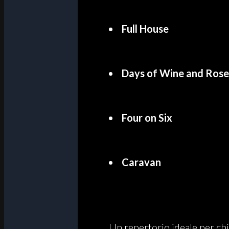
Full House
Days of Wine and Rose
Four on Six
Caravan
Un repertorio ideale per chi