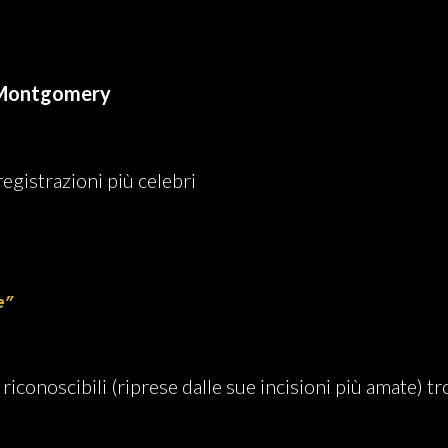
Montgomery
registrazioni più celebri
re”
iù riconoscibili (riprese dalle sue incisioni più amate)