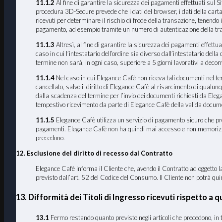
11.1.2
Al fine di garantire la sicurezza dei pagamenti effettuati sul 
procedura 3D-Secure prevede che i dati del browser, i dati della carta di 
ricevuti per determinare il rischio di frode della transazione, tenendo 
pagamento, ad esempio tramite un numero di autenticazione della tr
11.1.3
Altresì, al fine di garantire la sicurezza dei pagamenti effettuat
caso in cui l’intestatario dell’ordine sia diverso dall’intestatario dell
termine non sarà, in ogni caso, superiore a 5 giorni lavorativi a decorr
11.1.4
Nel caso in cui Elegance Cafè non riceva tali documenti nel termi
cancellato, salvo il diritto di Elegance Cafè al risarcimento di qualun
dalla scadenza del termine per l’invio dei documenti richiesti da Ele
tempestivo ricevimento da parte di Elegance Cafè della valida documen
11.1.5
Elegance Cafè utilizza un servizio di pagamento sicuro che preve
pagamenti. Elegance Cafè non ha quindi mai accesso e non memorizza i dat
precedono.
12. Esclusione del diritto di recesso dal Contratto
Elegance Cafè informa il Cliente che, avendo il Contratto ad oggetto la 
previsto dall’art. 52 del Codice del Consumo. Il Cliente non potrà quindi
13. Difformità dei Titoli di Ingresso ricevuti rispetto a qu
13
.1
Fermo restando quanto previsto negli articoli che precedono, in tut