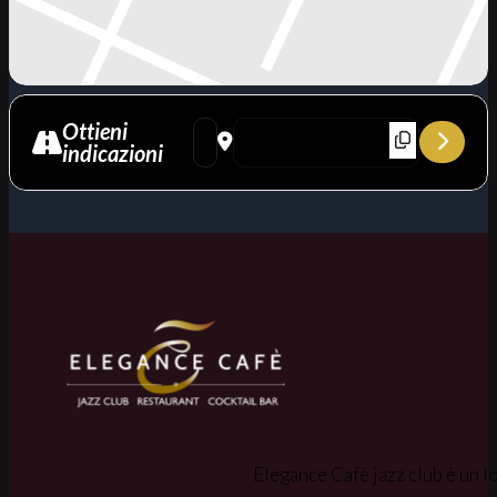
Ottieni
Address - Morricone in Jazz [9ul4UDvPj]
Destination Address - Morricone in Ja
indicazioni
Elegance Cafè jazz club è un lo