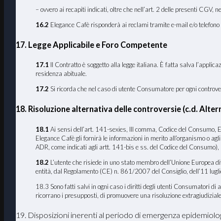
– ovvero ai recapiti indicati, oltre che nell’art. 2 delle presenti CGV, n
16.2
Elegance Cafè risponderà ai reclami tramite e-mail e/o telefono n
17
. Legge Applicabile e Foro Competente
17
.1
Il Contratto è soggetto alla legge italiana. È fatta salva l’applic
residenza abituale.
17.2
Si ricorda che nel caso di utente Consumatore per ogni controversi
18. Risoluzione alternativa delle controversie (c.d. Al
18.1
Ai sensi dell’art. 141-sexies, III comma, Codice del Consumo, El
Elegance Cafè gli fornirà le informazioni in merito all’organismo o ag
ADR, come indicati agli artt. 141-bis e ss. del Codice del Consumo), 
18.2
L’utente che risiede in uno stato membro dell’Unione Europea dive
entità, dal Regolamento (CE) n. 861/2007 del Consiglio, dell’11 luglio 
18.3 Sono fatti salvi in ogni caso i diritti degli utenti Consumatori d
ricorrano i presupposti, di promuovere una risoluzione extragiudiziale 
19. Disposizioni inerenti al periodo di emergenza epidemiol