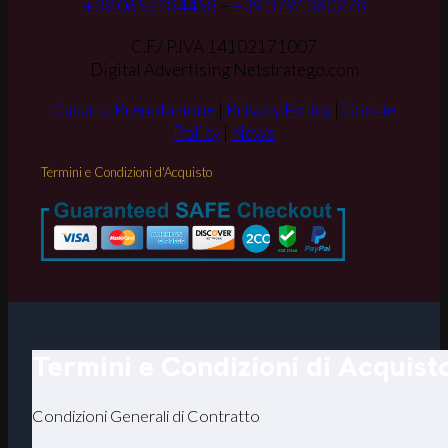
+39 0657284458
–
+39 3791360278
C.F./ P.IVA 14102171007
Digital Advertising Netstratego.com
Caparra Prenotazione
|
Privacy Policy
|
Cookie
Policy
|
News
Termini e Condizioni d'Acquisto
Termini e Condizioni di Acquist
Condizioni Generali di Contratto