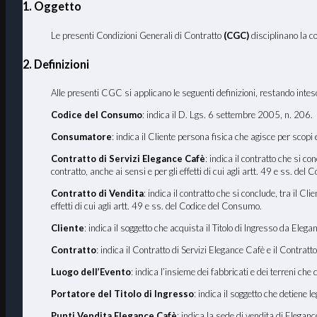
1. Oggetto
Le presenti Condizioni Generali di Contratto
(CGC)
disciplinano la c
2. Definizioni
Alle presenti CGC si applicano le seguenti definizioni, restando inteso 
Codice del Consumo
: indica il D. Lgs. 6 settembre 2005, n. 206.
Consumatore
: indica il Cliente persona fisica che agisce per scopi
Contratto di Servizi Elegance Cafè
: indica il contratto che si c
contratto, anche ai sensi e per gli effetti di cui agli artt. 49 e ss. de
Contratto di Vendita
: indica il contratto che si conclude, tra il C
effetti di cui agli artt. 49 e ss. del Codice del Consumo.
Cliente
: indica il soggetto che acquista il Titolo di Ingresso da Ele
Contratto
: indica il Contratto di Servizi Elegance Cafè e il Contratto
Luogo dell
’
Evento
: indica l’insieme dei fabbricati e dei terreni che
Portatore del Titolo di Ingresso
: indica il soggetto che detiene 
Punti Vendita Elegance Cafè
: indica la sede di vendita di Elegan