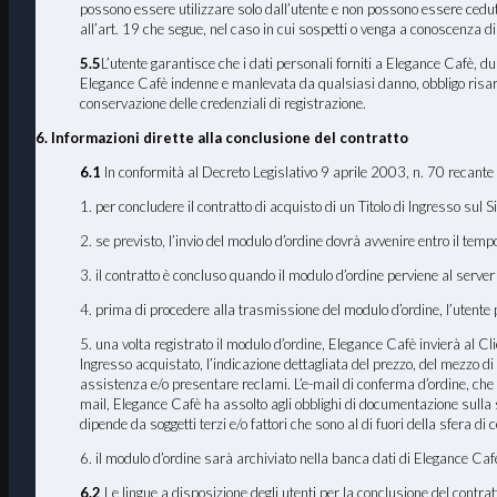
possono essere utilizzare solo dall’utente e non possono essere cedut
all’art. 19 che segue, nel caso in cui sospetti o venga a conoscenza di
5.5
L’utente garantisce che i dati personali forniti a Elegance Cafè, du
Elegance Cafè indenne e manlevata da qualsiasi danno, obbligo risarcito
conservazione delle credenziali di registrazione.
6. Informazioni dirette alla conclusione del contratto
6.1
In conformità al Decreto Legislativo 9 aprile 2003, n. 70 recante 
1. per concludere il contratto di acquisto di un Titolo di Ingresso sul 
2. se previsto, l’invio del modulo d’ordine dovrà avvenire entro il tem
3. il contratto è concluso quando il modulo d’ordine perviene al serve
4. prima di procedere alla trasmissione del modulo d’ordine, l’utente po
5. una volta registrato il modulo d’ordine, Elegance Cafè invierà al Clien
Ingresso acquistato, l’indicazione dettagliata del prezzo, del mezzo di 
assistenza e/o presentare reclami. L’e-mail di conferma d’ordine, che
mail, Elegance Cafè ha assolto agli obblighi di documentazione sulla st
dipende da soggetti terzi e/o fattori che sono al di fuori della sfera di 
6. il modulo d’ordine sarà archiviato nella banca dati di Elegance Cafè
6.2
Le lingue a disposizione degli utenti per la conclusione del contratt