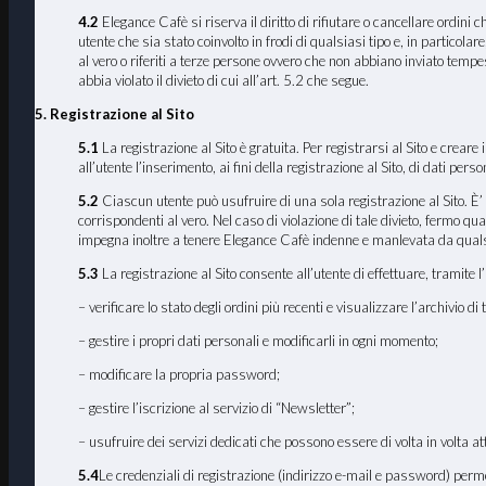
4.2
Elegance Cafè si riserva il diritto di rifiutare o cancellare ordini
utente che sia stato coinvolto in frodi di qualsiasi tipo e, in particola
al vero o riferiti a terze persone ovvero che non abbiano inviato temp
abbia violato il divieto di cui all’art. 5.2 che segue.
5. Registrazione al Sito
5.1
La registrazione al Sito è gratuita. Per registrarsi al Sito e crear
all’utente l’inserimento, ai fini della registrazione al Sito, di dati pers
5.2
Ciascun utente può usufruire di una sola registrazione al Sito. È’ p
corrispondenti al vero. Nel caso di violazione di tale divieto, fermo qua
impegna inoltre a tenere Elegance Cafè indenne e manlevata da qualsiasi
5.3
La registrazione al Sito consente all’utente di effettuare, tramite l’
– verificare lo stato degli ordini più recenti e visualizzare l’archivio di tu
– gestire i propri dati personali e modificarli in ogni momento;
– modificare la propria password;
– gestire l’iscrizione al servizio di “Newsletter”;
– usufruire dei servizi dedicati che possono essere di volta in volta a
5.4
Le credenziali di registrazione (indirizzo e-mail e password) permett