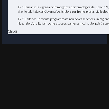
19.1 Durante la vigenza dell’emergenza epidemiologica da Covid-19, E
vigente adottata dal Governo/Legislatore per fronteggiarla, sia le de
19.2 Laddove un evento programmato non dovesse tenersi in ragione d
(‘Decreto Cura Italia’), come successivamente modificato, potrà scegl
Chiudi