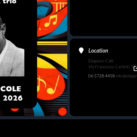
Location
Elegance Cafè
Via Francesco Carletti, 5
06 5728 4458
info@elegan