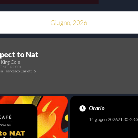
Giugno, 2026
pect to Nat
 King Cole
(GMT+02:00)
Via Francesco Carletti, 5
Orario
14 giugno 2026
21:30
-
23: