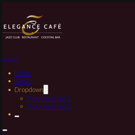
PRENOTA
Home
About
Dropdown
Dropdown link 1
Dropdown link 2