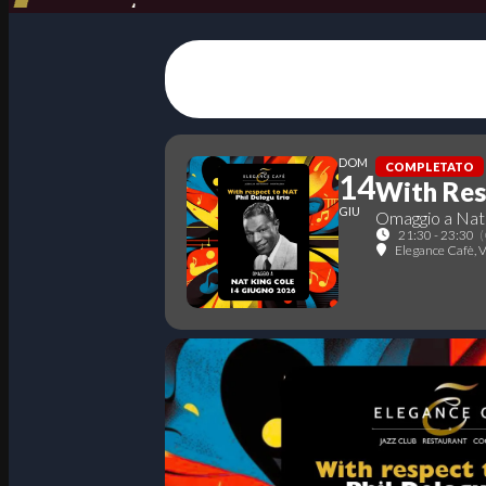
DOM
COMPLETATO
14
With Res
GIU
Omaggio a Nat
21:30 - 23:30
Elegance Cafè
, 