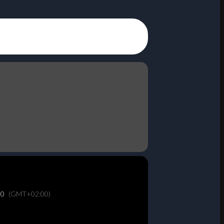
30
(GMT+02:00)