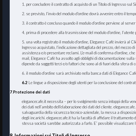
1. per concludere il contratto di acquisto di un Titolo di Ingresso sul 
2. se previsto, l’invio del modulo d’ordine dovrà avvenire entro il tem
3. il contratto è concluso quando il modulo d’ordine perviene al serve
4. prima di procedere alla trasmissione del modulo d’ordine, l’utente po
5. una volta registrato il modulo d’ordine, Elegance Cafè invierà al Clien
Ingresso acquistato, l’indicazione dettagliata del prezzo, del mezzo di 
assistenza e/o presentare reclami. L’e-mail di conferma d’ordine, che
mail, Elegance Cafè ha assolto agli obblighi di documentazione sulla st
dipende da soggetti terzi e/o fattori che sono al di fuori della sfera di 
6. il modulo d’ordine sarà archiviato nella banca dati di Elegance Cafè
6.2
Le lingue a disposizione degli utenti per la conclusione del contratt
7
.
Protezione dei dati
elegancecafe.it necessita – per lo svolgimento senza intoppi della vendit
dei dati nell’ambito dell’elaborazione dei dati del cliente. elegancecafe.i
salvaguardia della sicurezza tecnico-aziendale, la messa a disposizione 
degli incarichi. elegancecafe.it ha la facoltà di affidare il trattament
stessa società sarebbe autorizzata a farlo. E’ possibile visualizzare 
8. Informazioni sui Titoli di Ingresso