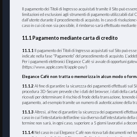
Il pagamento dei Titoli di Ingresso acquistati tramite il Sito può esse
limitazioni ed esclusioni agli strumenti di pagamento utilizzabili dal C
dall’utente durante il procedimento di acquisto. In caso di risoluzione
caso in cui ciò non sia possibile, il rimborso sarà effettuato mediant
11.1 Pagamento mediante carta di credito
11.1.1
Il pagamento dei Titoli di Ingresso acquistati sul Sito pu
indicate nella fase “Pagamento” del procedimento di acquisto. L’addeb
Per i pagamenti elettronici Elegance Cafè si avvale di opportuni gate
(https://www.apple.com/it/apple-pay/)
Elegance Cafè non tratta o memorizza in alcun modo o forma 
11.1.2
Al fine di garantire la sicurezza dei pagamenti effettuati sul 
procedura 3D-Secure prevede che i dati del browser, i dati della carta di 
ricevuti per determinare il rischio di frode della transazione, tenendo 
pagamento, ad esempio tramite un numero di autenticazione della tr
11.1.3
Altresì, al fine di garantire la sicurezza dei pagamenti effettuat
caso in cui l’intestatario dell’ordine sia diverso dall’intestatario dell
termine non sarà, in ogni caso, superiore a 5 giorni lavorativi a decorr
11.1.4
Nel caso in cui Elegance Cafè non riceva tali documenti nel termi