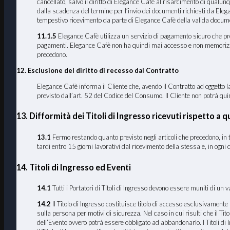
cancellato, salvo il diritto di Elegance Cafè al risarcimento di qualun
dalla scadenza del termine per l’invio dei documenti richiesti da Ele
tempestivo ricevimento da parte di Elegance Cafè della valida documen
11.1.5
Elegance Cafè utilizza un servizio di pagamento sicuro che preve
pagamenti. Elegance Cafè non ha quindi mai accesso e non memorizza i dat
precedono.
12. Esclusione del diritto di recesso dal Contratto
Elegance Cafè informa il Cliente che, avendo il Contratto ad oggetto la 
previsto dall’art. 52 del Codice del Consumo. Il Cliente non potrà quindi
13. Difformità dei Titoli di Ingresso ricevuti rispetto a qu
13
.1
Fermo restando quanto previsto negli articoli che precedono, in tut
tardi entro 15 giorni lavorativi dal ricevimento della stessa e, in ogni
14. Titoli di Ingresso ed Eventi
14.1
Tutti i Portatori di Titoli di Ingresso devono essere muniti di un v
14.2
Il Titolo di Ingresso costituisce titolo di accesso esclusivamente p
sulla persona per motivi di sicurezza. Nel caso in cui risulti che il T
dell’Evento ovvero potrà essere obbligato ad abbandonarlo. I Titoli di