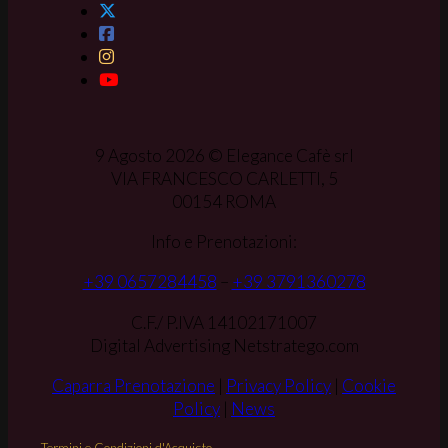
9 Agosto 2026 © Elegance Cafè srl
VIA FRANCESCO CARLETTI, 5
00154 ROMA
Info e Prenotazioni:
+39 0657284458
–
+39 3791360278
C.F./ P.IVA 14102171007
Digital Advertising Netstratego.com
Caparra Prenotazione
|
Privacy Policy
|
Cookie
Policy
|
News
Termini e Condizioni d'Acquisto