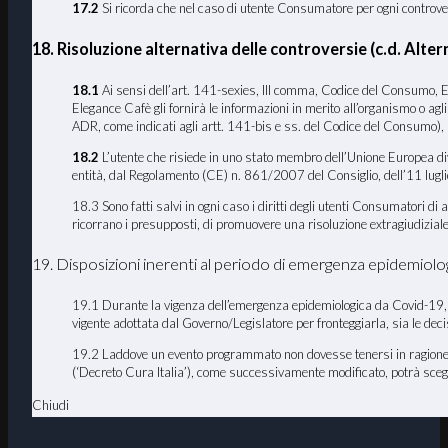
17.2
Si ricorda che nel caso di utente Consumatore per ogni controversi
18. Risoluzione alternativa delle controversie (c.d. Al
18.1
Ai sensi dell’art. 141-sexies, III comma, Codice del Consumo, El
Elegance Cafè gli fornirà le informazioni in merito all’organismo o ag
ADR, come indicati agli artt. 141-bis e ss. del Codice del Consumo), 
18.2
L’utente che risiede in uno stato membro dell’Unione Europea dive
entità, dal Regolamento (CE) n. 861/2007 del Consiglio, dell’11 luglio 
18.3 Sono fatti salvi in ogni caso i diritti degli utenti Consumatori d
ricorrano i presupposti, di promuovere una risoluzione extragiudiziale 
19. Disposizioni inerenti al periodo di emergenza epidemiol
19.1 Durante la vigenza dell’emergenza epidemiologica da Covid-19, E
vigente adottata dal Governo/Legislatore per fronteggiarla, sia le de
19.2 Laddove un evento programmato non dovesse tenersi in ragione d
(‘Decreto Cura Italia’), come successivamente modificato, potrà scegl
Chiudi