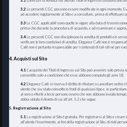
3.1
L’offerta e la vendita sul Sito dei Titoli di Ingresso costituiscono
3.2
Le presenti CGC possono essere modificate in ogni momento. Eventua
ad accedere regolarmente al Sito e a consultare, prima di effettuare 
3.3
Le CGC applicabili sono quelle in vigore alla data di trasmissione 
prima che durante la procedura di acquisto, e ad esaminare e approva
3.4
Le presenti CGC non disciplinano la vendita di prodotti e/o servizi
verificare le loro condizioni di vendita. Elegance Cafè non è responsabi
Cafè non è pertanto responsabile per i contenuti di tali siti né per even
4. Acquisti sul Sito
4.1
L’acquisto dei Titoli di Ingresso sul Sito può avvenire solo previa r
consentito solo a condizione che esse abbiano compiuto gli anni 18.
4.2
Elegance Cafè si riserva il diritto di rifiutare o cancellare ordini
utente che sia stato coinvolto in frodi di qualsiasi tipo e, in particola
al vero o riferiti a terze persone ovvero che non abbiano inviato temp
abbia violato il divieto di cui all’art. 5.2 che segue.
5. Registrazione al Sito
5.1
La registrazione al Sito è gratuita. Per registrarsi al Sito e crear
all’utente l’inserimento, ai fini della registrazione al Sito, di dati pers