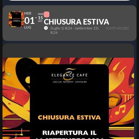
MER
MAR
01
15
CHIUSURA ESTIVA
SET
LUG
(luglio 1) 8:24 - (settembre 15)
(GMT+02:00)
8:24