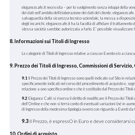
elegancecafe.it necessita – per lo svolgimento senza intoppi della vendit
dei dati nell’ambito dell’elaborazione dei dati del cliente. elegancecafe.i
salvaguardia della sicurezza tecnico-aziendale, la messa a disposizione 
degli incarichi. elegancecafe.it ha la facoltà di affidare il trattament
stessa società sarebbe autorizzata a farlo. E’ possibile visualizzare 
8. Informazioni sui Titoli di Ingresso
Le categorie di Titoli di Ingresso relative a ciascun Evento e/o a cia
9. Prezzo dei Titoli di Ingresso, Commissioni di Servizio
9.1
Il Prezzo dei Titoli di Ingresso sono quelli indicato sul Sito in rel
specificamente indicati nel corso del procedimento di acquisto e, segn
relazione a uno specifico ordine e che è costituito dal Prezzo dei Titoli 
9.2
Elegance Cafè si riserva il diritto di modificare il Prezzo dei Tito
dell’Ordine e che non si terrà conto di eventuali variazioni (né in au
di Ingresso della medesima tipologia ovvero con riguardo a Eventi da te
9.3
Il Prezzo, è espressO in Euro e deve considerarsi 
10. Ordini di acquisto