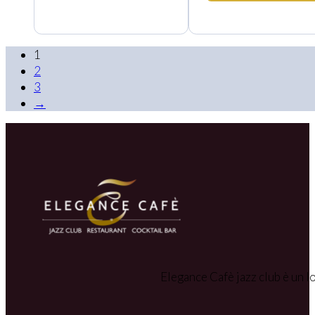
1
2
3
→
Elegance Cafè jazz club è un lo