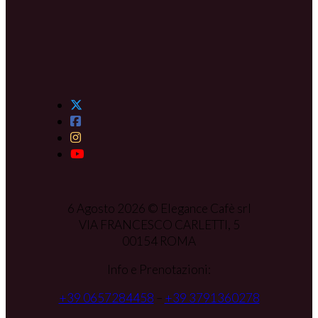
6 Agosto 2026 © Elegance Cafè srl
VIA FRANCESCO CARLETTI, 5
00154 ROMA
Info e Prenotazioni:
+39 0657284458
–
+39 3791360278