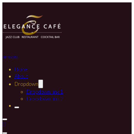
PRENOTA
Home
About
Dropdown
Dropdown link 1
Dropdown link 2
0