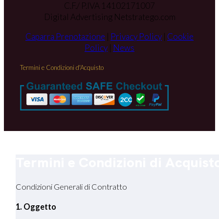
C.F./ P.IVA 14102171007
Digital Advertising Netstratego.com
Caparra Prenotazione
|
Privacy Policy
|
Cookie
Policy
|
News
Termini e Condizioni d'Acquisto
Termini e Condizioni di Acquist
Condizioni Generali di Contratto
1. Oggetto