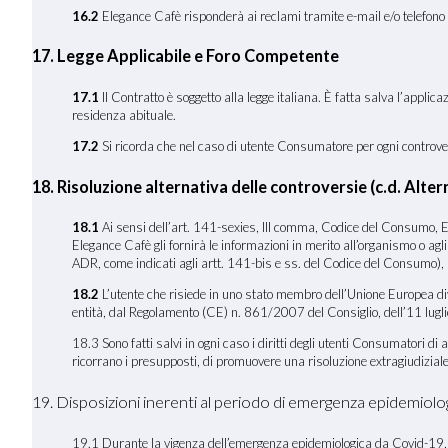
16.2
Elegance Cafè risponderà ai reclami tramite e-mail e/o telefono n
17
. Legge Applicabile e Foro Competente
17
.1
Il Contratto è soggetto alla legge italiana. È fatta salva l’applic
residenza abituale.
17.2
Si ricorda che nel caso di utente Consumatore per ogni controversi
18. Risoluzione alternativa delle controversie (c.d. Al
18.1
Ai sensi dell’art. 141-sexies, III comma, Codice del Consumo, El
Elegance Cafè gli fornirà le informazioni in merito all’organismo o ag
ADR, come indicati agli artt. 141-bis e ss. del Codice del Consumo), 
18.2
L’utente che risiede in uno stato membro dell’Unione Europea dive
entità, dal Regolamento (CE) n. 861/2007 del Consiglio, dell’11 luglio 
18.3 Sono fatti salvi in ogni caso i diritti degli utenti Consumatori d
ricorrano i presupposti, di promuovere una risoluzione extragiudiziale 
19. Disposizioni inerenti al periodo di emergenza epidemiol
19.1 Durante la vigenza dell’emergenza epidemiologica da Covid-19, E