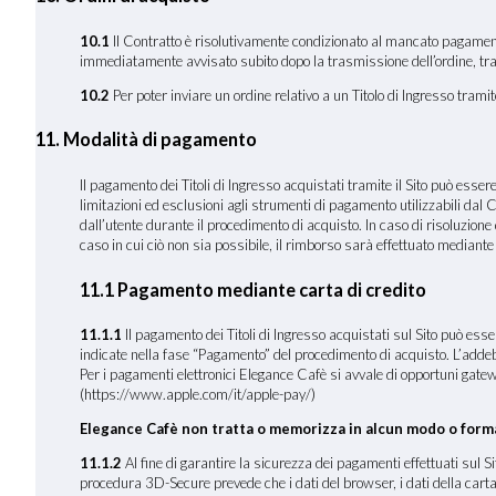
10.1
Il Contratto è risolutivamente condizionato al mancato pagamento d
immediatamente avvisato subito dopo la trasmissione dell’ordine, tram
10.2
Per poter inviare un ordine relativo a un Titolo di Ingresso tram
11. Modalità di pagamento
Il pagamento dei Titoli di Ingresso acquistati tramite il Sito può esse
limitazioni ed esclusioni agli strumenti di pagamento utilizzabili dal C
dall’utente durante il procedimento di acquisto. In caso di risoluzione
caso in cui ciò non sia possibile, il rimborso sarà effettuato mediant
11.1 Pagamento mediante carta di credito
11.1.1
Il pagamento dei Titoli di Ingresso acquistati sul Sito pu
indicate nella fase “Pagamento” del procedimento di acquisto. L’addeb
Per i pagamenti elettronici Elegance Cafè si avvale di opportuni gate
(https://www.apple.com/it/apple-pay/)
Elegance Cafè non tratta o memorizza in alcun modo o forma 
11.1.2
Al fine di garantire la sicurezza dei pagamenti effettuati sul 
procedura 3D-Secure prevede che i dati del browser, i dati della carta di 