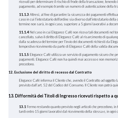
ricevuti per determinare il rischio di frode della transazione, tenendo 
pagamento, ad esempio tramite un numero di autenticazione della tr
11.1.3
Altresì, al fine di garantire la sicurezza dei pagamenti effettuat
caso in cui l’intestatario dell’ordine sia diverso dall’intestatario dell
termine non sarà, in ogni caso, superiore a 5 giorni lavorativi a decorr
11.1.4
Nel caso in cui Elegance Cafè non riceva tali documenti nel termi
cancellato, salvo il diritto di Elegance Cafè al risarcimento di qualun
dalla scadenza del termine per l’invio dei documenti richiesti da Ele
tempestivo ricevimento da parte di Elegance Cafè della valida documen
11.1.5
Elegance Cafè utilizza un servizio di pagamento sicuro che preve
pagamenti. Elegance Cafè non ha quindi mai accesso e non memorizza i dat
precedono.
12. Esclusione del diritto di recesso dal Contratto
Elegance Cafè informa il Cliente che, avendo il Contratto ad oggetto la 
previsto dall’art. 52 del Codice del Consumo. Il Cliente non potrà quindi
13. Difformità dei Titoli di Ingresso ricevuti rispetto a qu
13
.1
Fermo restando quanto previsto negli articoli che precedono, in tut
tardi entro 15 giorni lavorativi dal ricevimento della stessa e, in ogni