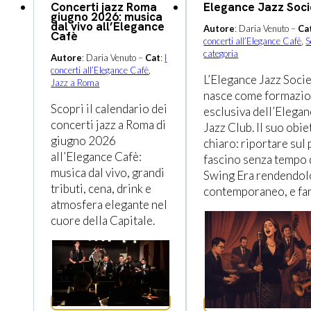
Concerti jazz Roma
Elegance Jazz Soci
giugno 2026: musica
dal vivo all’Elegance
Autore
: Daria Venuto –
Ca
Cafè
concerti all’Elegance Cafè
,
S
categoria
Autore
: Daria Venuto –
Cat
:
I
concerti all’Elegance Cafè
,
L’Elegance Jazz Soci
Jazz a Roma
nasce come formazi
Scopri il calendario dei
esclusiva dell’Elega
concerti jazz a Roma di
Jazz Club. Il suo obie
giugno 2026
chiaro: riportare sul 
all’Elegance Cafè:
fascino senza tempo 
musica dal vivo, grandi
Swing Era rendendol
tributi, cena, drink e
contemporaneo, e fa
atmosfera elegante nel
cuore della Capitale.