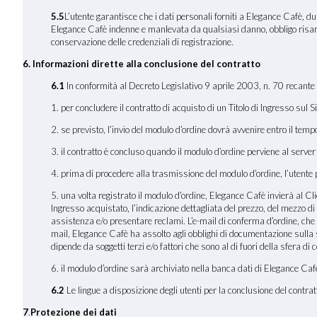
5.5
L’utente garantisce che i dati personali forniti a Elegance Cafè, du
Elegance Cafè indenne e manlevata da qualsiasi danno, obbligo risarcito
conservazione delle credenziali di registrazione.
6. Informazioni dirette alla conclusione del contratto
6.1
In conformità al Decreto Legislativo 9 aprile 2003, n. 70 recante 
1. per concludere il contratto di acquisto di un Titolo di Ingresso sul 
2. se previsto, l’invio del modulo d’ordine dovrà avvenire entro il tem
3. il contratto è concluso quando il modulo d’ordine perviene al serve
4. prima di procedere alla trasmissione del modulo d’ordine, l’utente po
5. una volta registrato il modulo d’ordine, Elegance Cafè invierà al Clien
Ingresso acquistato, l’indicazione dettagliata del prezzo, del mezzo di 
assistenza e/o presentare reclami. L’e-mail di conferma d’ordine, che
mail, Elegance Cafè ha assolto agli obblighi di documentazione sulla st
dipende da soggetti terzi e/o fattori che sono al di fuori della sfera di 
6. il modulo d’ordine sarà archiviato nella banca dati di Elegance Cafè
6.2
Le lingue a disposizione degli utenti per la conclusione del contratt
7
.
Protezione dei dati