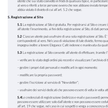
utente che sia stato coinvolto in frodi di qualsiasi tipo e, in particola
al vero o riferiti a terze persone ovvero che non abbiano inviato temp
abbia violato il divieto di cui all’art. 5.2 che segue.
5. Registrazione al Sito
5.1
La registrazione al Sito è gratuita. Per registrarsi al Sito e crear
all’utente l’inserimento, ai fini della registrazione al Sito, di dati pers
5.2
Ciascun utente può usufruire di una sola registrazione al Sito. È’ p
corrispondenti al vero. Nel caso di violazione di tale divieto, fermo qua
impegna inoltre a tenere Elegance Cafè indenne e manlevata da qualsiasi
5.3
La registrazione al Sito consente all’utente di effettuare, tramite l’
– verificare lo stato degli ordini più recenti e visualizzare l’archivio di tu
– gestire i propri dati personali e modificarli in ogni momento;
– modificare la propria password;
– gestire l’iscrizione al servizio di “Newsletter”;
– usufruire dei servizi dedicati che possono essere di volta in volta a
5.4
Le credenziali di registrazione (indirizzo e-mail e password) permett
possono essere utilizzare solo dall’utente e non possono essere cedut
all’art. 19 che segue, nel caso in cui sospetti o venga a conoscenza di