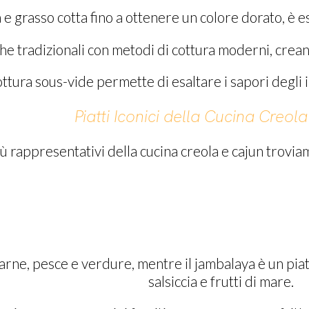
ina e grasso cotta fino a ottenere un colore dorato, 
e tradizionali con metodi di cottura moderni, creand
cottura sous-vide permette di esaltare i sapori degl
Piatti Iconici della Cucina Creol
più rappresentativi della cucina creola e cajun troviam
ne, pesce e verdure, mentre il jambalaya è un piatto
salsiccia e frutti di mare.