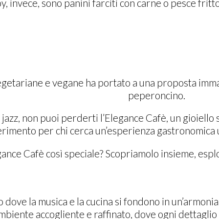
oy, invece, sono panini farciti con carne o pesce fritt
 vegetariane e vegane ha portato a una
proposta imman
peperoncino.
jazz, non puoi perderti l’Elegance Cafè, un gioiello s
ferimento per chi cerca un’esperienza gastronomica un
ance Cafè così speciale? Scopriamolo insieme, esplor
Un Jazz Club con un’Offerta Gastronomica di 
go dove la musica e la cucina si fondono in un’armon
mbiente accogliente e raffinato, dove ogni dettaglio