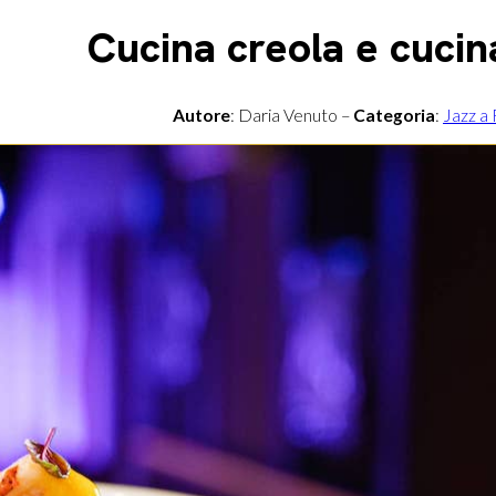
Cucina creola e cucin
Autore
: Daria Venuto –
Categoria
:
Jazz a