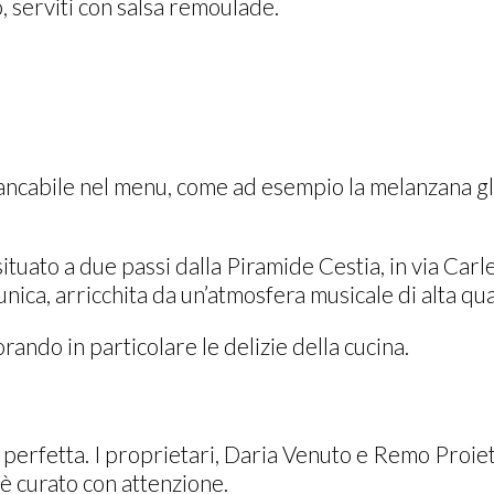
o, serviti con salsa remoulade.
cabile nel menu, come ad esempio la melanzana gla
ituato a due passi dalla Piramide Cestia, in via Carl
ica, arricchita da un’atmosfera musicale di alta qual
ando in particolare le delizie della cucina.
Eccellenza
ia perfetta. I proprietari, Daria Venuto e Remo Proie
 è curato con attenzione.