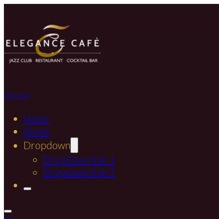
PRENOTA
Home
About
Dropdown
Dropdown link 1
Dropdown link 2