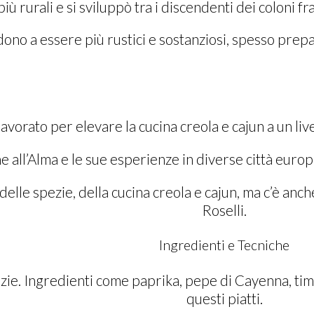
 più rurali e si sviluppò tra i discendenti dei coloni 
ndono a essere più rustici e sostanziosi, spesso prepar
Un
MENU
che Racconta Storie
lavorato per elevare la cucina creola e cajun a un liv
 all’Alma e le sue esperienze in diverse città europe
delle spezie, della cucina creola e cajun, ma c’è anc
Roselli.
Ingredienti e Tecniche
ezie.
Ingredienti come paprika, pepe di Cayenna, timo 
questi piatti.