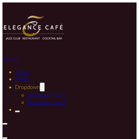
PRENOTA
Home
About
Dropdown
Dropdown link 1
Dropdown link 2
0