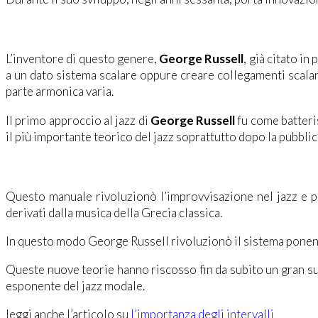
George Russell
L’inventore di questo genere,
George Russell
, già citato i
a un dato sistema scalare oppure creare collegamenti scalar
parte armonica varia.
Il primo approccio al jazz di
George Russell
fu come batteri
il più importante teorico del jazz soprattutto dopo la pubbli
la rivoluzione dell’improvvisazione
Questo manuale rivoluzionò l’improvvisazione nel jazz e pro
derivati dalla musica della Grecia classica.
In questo modo George Russell rivoluzionò il sistema ponendo
Queste nuove teorie hanno riscosso fin da subito un gran suc
esponente del jazz modale.
leggi anche l’articolo su
l’importanza degli intervalli