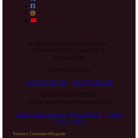
6 Agosto 2026 © Elegance Cafè srl
VIA FRANCESCO CARLETTI, 5
00154 ROMA
Info e Prenotazioni:
+39 0657284458
–
+39 3791360278
C.F./ P.IVA 14102171007
Digital Advertising Netstratego.com
Caparra Prenotazione
|
Privacy Policy
|
Cookie
Policy
|
News
Termini e Condizioni d'Acquisto