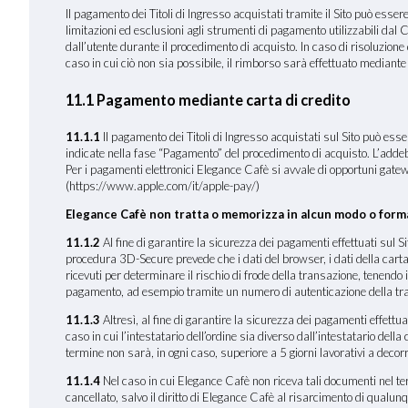
Il pagamento dei Titoli di Ingresso acquistati tramite il Sito può esse
limitazioni ed esclusioni agli strumenti di pagamento utilizzabili dal C
dall’utente durante il procedimento di acquisto. In caso di risoluzione
caso in cui ciò non sia possibile, il rimborso sarà effettuato mediant
11.1 Pagamento mediante carta di credito
11.1.1
Il pagamento dei Titoli di Ingresso acquistati sul Sito pu
indicate nella fase “Pagamento” del procedimento di acquisto. L’addeb
Per i pagamenti elettronici Elegance Cafè si avvale di opportuni gate
(https://www.apple.com/it/apple-pay/)
Elegance Cafè non tratta o memorizza in alcun modo o forma 
11.1.2
Al fine di garantire la sicurezza dei pagamenti effettuati sul 
procedura 3D-Secure prevede che i dati del browser, i dati della carta di 
ricevuti per determinare il rischio di frode della transazione, tenendo 
pagamento, ad esempio tramite un numero di autenticazione della tr
11.1.3
Altresì, al fine di garantire la sicurezza dei pagamenti effettuat
caso in cui l’intestatario dell’ordine sia diverso dall’intestatario dell
termine non sarà, in ogni caso, superiore a 5 giorni lavorativi a decorr
11.1.4
Nel caso in cui Elegance Cafè non riceva tali documenti nel termi
cancellato, salvo il diritto di Elegance Cafè al risarcimento di qualun