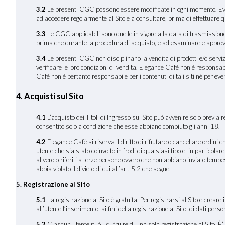
3.2
Le presenti CGC possono essere modificate in ogni momento. Eventua
ad accedere regolarmente al Sito e a consultare, prima di effettuare 
3.3
Le CGC applicabili sono quelle in vigore alla data di trasmissione 
prima che durante la procedura di acquisto, e ad esaminare e approva
3.4
Le presenti CGC non disciplinano la vendita di prodotti e/o servizi
verificare le loro condizioni di vendita. Elegance Cafè non è responsabi
Cafè non è pertanto responsabile per i contenuti di tali siti né per even
4. Acquisti sul Sito
4.1
L’acquisto dei Titoli di Ingresso sul Sito può avvenire solo previa r
consentito solo a condizione che esse abbiano compiuto gli anni 18.
4.2
Elegance Cafè si riserva il diritto di rifiutare o cancellare ordini
utente che sia stato coinvolto in frodi di qualsiasi tipo e, in particola
al vero o riferiti a terze persone ovvero che non abbiano inviato temp
abbia violato il divieto di cui all’art. 5.2 che segue.
5. Registrazione al Sito
5.1
La registrazione al Sito è gratuita. Per registrarsi al Sito e crear
all’utente l’inserimento, ai fini della registrazione al Sito, di dati pers
5.2
Ciascun utente può usufruire di una sola registrazione al Sito. È’ p