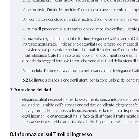
2. se previsto, l’invio del modulo d’ordine dovrà avvenire entro il tem
3. il contratto è concluso quando il modulo d’ordine perviene al serve
4. prima di procedere alla trasmissione del modulo d’ordine, l’utente po
5. una volta registrato il modulo d’ordine, Elegance Cafè invierà al Clien
Ingresso acquistato, l’indicazione dettagliata del prezzo, del mezzo di 
assistenza e/o presentare reclami. L’e-mail di conferma d’ordine, che
mail, Elegance Cafè ha assolto agli obblighi di documentazione sulla st
dipende da soggetti terzi e/o fattori che sono al di fuori della sfera di 
6. il modulo d’ordine sarà archiviato nella banca dati di Elegance Cafè
6.2
Le lingue a disposizione degli utenti per la conclusione del contratt
7
.
Protezione dei dati
elegancecafe.it necessita – per lo svolgimento senza intoppi della vendit
dei dati nell’ambito dell’elaborazione dei dati del cliente. elegancecafe.i
salvaguardia della sicurezza tecnico-aziendale, la messa a disposizione 
degli incarichi. elegancecafe.it ha la facoltà di affidare il trattament
stessa società sarebbe autorizzata a farlo. E’ possibile visualizzare 
8. Informazioni sui Titoli di Ingresso