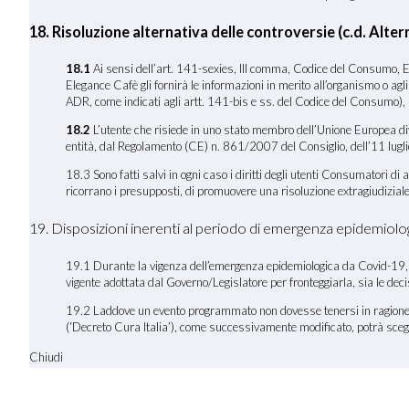
18. Risoluzione alternativa delle controversie (c.d. Al
18.1
Ai sensi dell’art. 141-sexies, III comma, Codice del Consumo, El
Elegance Cafè gli fornirà le informazioni in merito all’organismo o ag
ADR, come indicati agli artt. 141-bis e ss. del Codice del Consumo), 
18.2
L’utente che risiede in uno stato membro dell’Unione Europea dive
entità, dal Regolamento (CE) n. 861/2007 del Consiglio, dell’11 luglio 
18.3 Sono fatti salvi in ogni caso i diritti degli utenti Consumatori d
ricorrano i presupposti, di promuovere una risoluzione extragiudiziale 
19. Disposizioni inerenti al periodo di emergenza epidemiol
19.1 Durante la vigenza dell’emergenza epidemiologica da Covid-19, E
vigente adottata dal Governo/Legislatore per fronteggiarla, sia le de
19.2 Laddove un evento programmato non dovesse tenersi in ragione d
(‘Decreto Cura Italia’), come successivamente modificato, potrà scegl
Chiudi