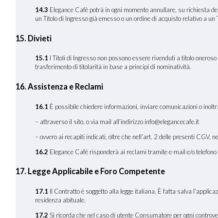
14.3
Elegance Cafè potrà in ogni momento annullare, su richiesta delle 
un Titolo di Ingresso già emesso o un ordine di acquisto relativo a un Ti
15. Divieti
15.1
I Titoli di Ingresso non possono essere rivenduti a titolo onero
trasferimento di titolarità in base a principi di nominatività.
16. Assistenza e Reclami
16
.1
È possibile chiedere informazioni, inviare comunicazioni o inoltr
– attraverso il sito, o via mail all’indirizzo info@elegancecafe.it
– ovvero ai recapiti indicati, oltre che nell’art. 2 delle presenti CGV, n
16.2
Elegance Cafè risponderà ai reclami tramite e-mail e/o telefono n
17
. Legge Applicabile e Foro Competente
17
.1
Il Contratto è soggetto alla legge italiana. È fatta salva l’applic
residenza abituale.
17.2
Si ricorda che nel caso di utente Consumatore per ogni controversi