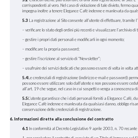
corrispondenti al vero. Nel caso di violazione di tale divieto, fermo qua
impegna inoltre a tenere Elegance Cafè indenne e manlevata da qualsiasi
5.3
La registrazione al Sito consente all’utente di effettuare, tramite l’
– verificare lo stato degli ordini più recenti e visualizzare l’archivio di tu
– gestire i propri dati personali e modificarli in ogni momento;
– modificare la propria password;
– gestire l’iscrizione al servizio di “Newsletter”;
– usufruire dei servizi dedicati che possono essere di volta in volta a
5.4
Le credenziali di registrazione (indirizzo e-mail e password) permett
possono essere utilizzare solo dall’utente e non possono essere cedut
all’art. 19 che segue, nel caso in cui sospetti o venga a conoscenza di
5.5
L’utente garantisce che i dati personali forniti a Elegance Cafè, du
Elegance Cafè indenne e manlevata da qualsiasi danno, obbligo risarcito
conservazione delle credenziali di registrazione.
6. Informazioni dirette alla conclusione del contratto
6.1
In conformità al Decreto Legislativo 9 aprile 2003, n. 70 recante 
1. per concludere il contratto di acquisto di un Titolo di Ingresso sul 