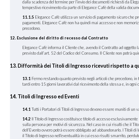
dalla scadenza del termine per l’invio dei documenti richiesti da Ele
tempestivo ricevimento da parte di Elegance Cafè della valida documen
11.1.5
Elegance Cafè utilizza un servizio di pagamento sicuro che preve
pagamenti. Elegance Cafè non ha quindi mai accesso e non memorizza i dat
precedono.
12. Esclusione del diritto di recesso dal Contratto
Elegance Cafè informa il Cliente che, avendo il Contratto ad oggetto la 
previsto dall’art. 52 del Codice del Consumo. Il Cliente non potrà quindi
13. Difformità dei Titoli di Ingresso ricevuti rispetto a qu
13
.1
Fermo restando quanto previsto negli articoli che precedono, in tut
tardi entro 15 giorni lavorativi dal ricevimento della stessa e, in ogni
14. Titoli di Ingresso ed Eventi
14.1
Tutti i Portatori di Titoli di Ingresso devono essere muniti di un v
14.2
Il Titolo di Ingresso costituisce titolo di accesso esclusivamente p
sulla persona per motivi di sicurezza. Nel caso in cui risulti che il T
dell’Evento ovvero potrà essere obbligato ad abbandonarlo. I Titoli di
il Titolo di Ingresso nell’eventualità in cui esso risulti smarrito, perd